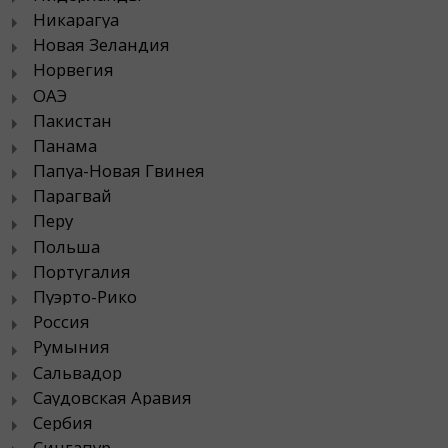
Никарагуа
Новая Зеландия
Норвегия
ОАЭ
Пакистан
Панама
Папуа-Новая Гвинея
Парагвай
Перу
Польша
Португалия
Пуэрто-Рико
Россия
Румыния
Сальвадор
Саудовская Аравия
Сербия
Сингапур